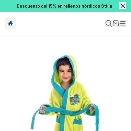
Descuento del 15% en rellenos nórdicos Stilia