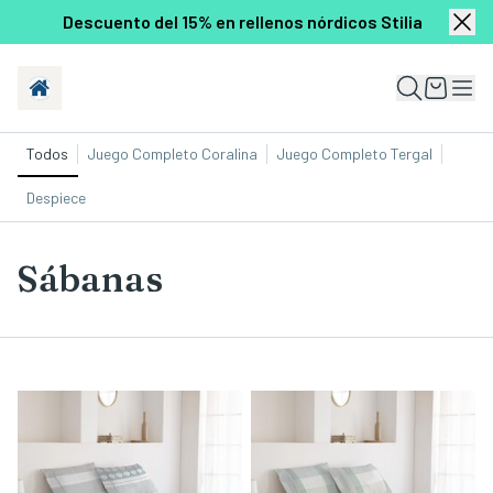
Descuento del 15% en rellenos nórdicos Stilia
Todos
Juego Completo Coralina
Juego Completo Tergal
Despiece
Sábanas