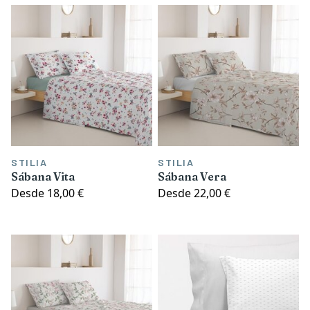
STILIA
STILIA
Sábana Vita
Sábana Vera
Desde
18,00 €
Desde
22,00 €