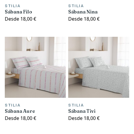
STILIA
STILIA
Sábana Filo
Sábana Nina
Desde
18,00 €
Desde
18,00 €
STILIA
STILIA
Sábana Aure
Sábana Tivi
Desde
18,00 €
Desde
18,00 €