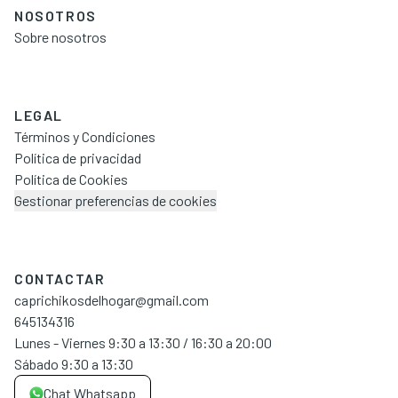
NOSOTROS
Sobre nosotros
LEGAL
Términos y Condiciones
Política de privacidad
Política de Cookies
Gestionar preferencias de cookies
CONTACTAR
caprichikosdelhogar@gmail.com
645134316
Lunes - Viernes 9:30 a 13:30 / 16:30 a 20:00
Sábado 9:30 a 13:30
Chat Whatsapp