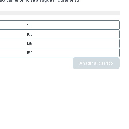
rácticamente no se arrugue ni durante su
90
105
135
150
Añadir al carrito