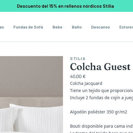
Descuento del 15% en rellenos nórdicos Stilia
as
Fundas de Sofá
Bebe
Baño
Descanso
Estore
STILIA
Colcha Guest
40,00 €
Colcha Jacquard
Tiene un tejido que proporcion
Incluye 2 fundas de cojín a jue
Algodón poliéster 350 gr/m2
Bouti disponible para cama ind