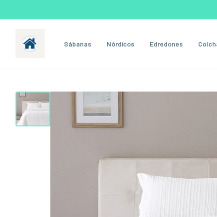
Sábanas
Nórdicos
Edredones
Colch