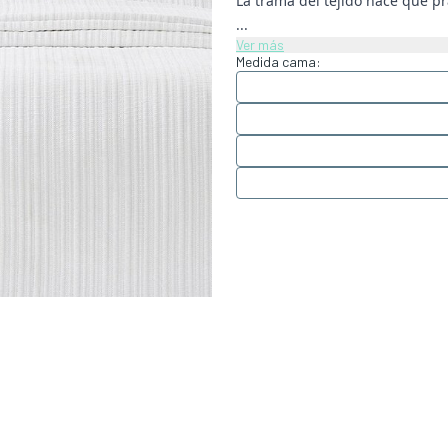
La trama del tejido hace que p
...
Ver más
Medida cama: