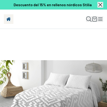
Descuento del 15% en rellenos nórdicos Stilia