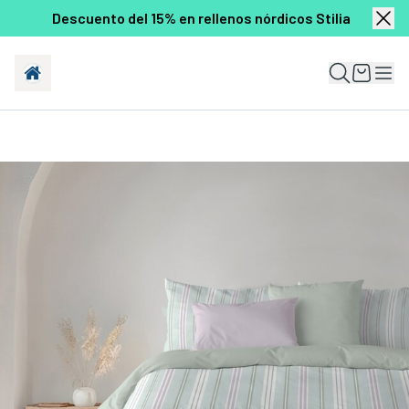
Descuento del 15% en rellenos nórdicos Stilia