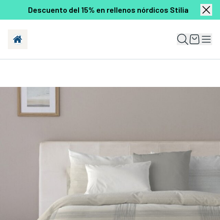
Descuento del 15% en rellenos nórdicos Stilia