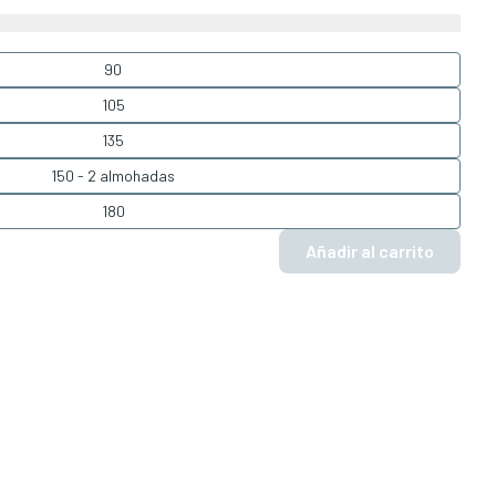
90
105
135
150 - 2 almohadas
180
Añadir al carrito