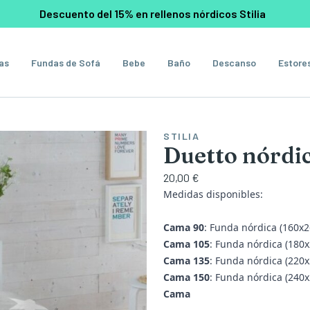
Descuento del 15% en rellenos nórdicos Stilia
as
Fundas de Sofá
Bebe
Baño
Descanso
Estore
STILIA
Duetto nórdi
20,00 €
Medidas disponibles:
Cama 90
: Funda nórdica (160x
Cama 105
: Funda nórdica (180
Cama 135
: Funda nórdica (220
Cama 150
: Funda nórdica (240
Cama