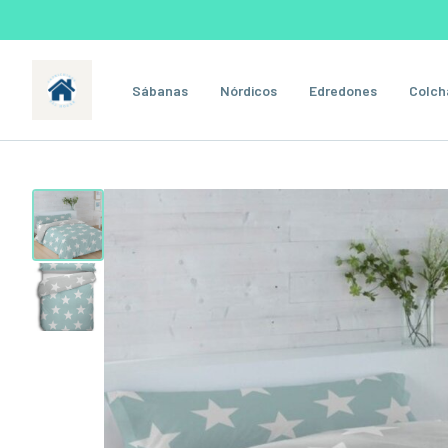
Sábanas
Nórdicos
Edredones
Colch