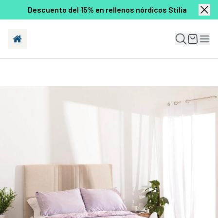
Descuento del 15% en rellenos nórdicos Stilia