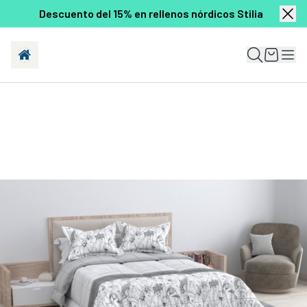
Descuento del 15% en rellenos nórdicos Stilia