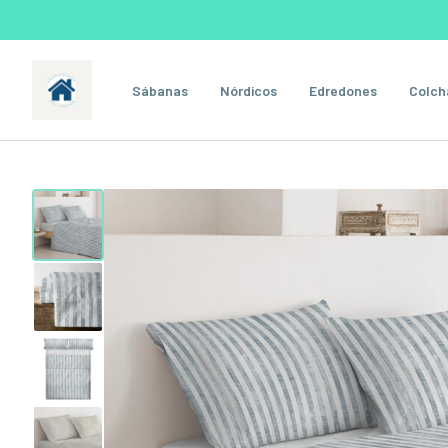
Sábanas
Nórdicos
Edredones
Colch