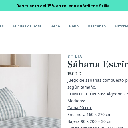
Descuento del 15% en rellenos nórdicos Stilia
as
Fundas de Sofá
Bebe
Baño
Descanso
Estore
STILIA
Sábana Estr
18,00 €
Juego de sabanas compuesto po
según tamaño.
COMPOSICIÓN:50% Algodón - 5
Medidas:
Cama 90 cm:
Encimera 160 x 270 cm.
Bajera 90 x 200 + 30 cm.