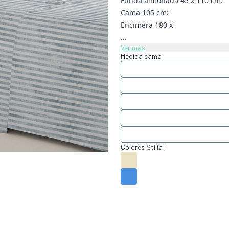
Funda almohada 45 x 110 cm.
Cama 105 cm:
Encimera 180 x
...
Ver más
Medida cama:
Colores Stilia: