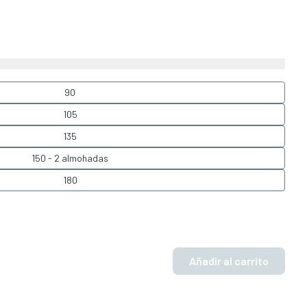
90
105
135
150 - 2 almohadas
180
Añadir al carrito