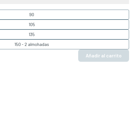
90
105
135
150 - 2 almohadas
Añadir al carrito