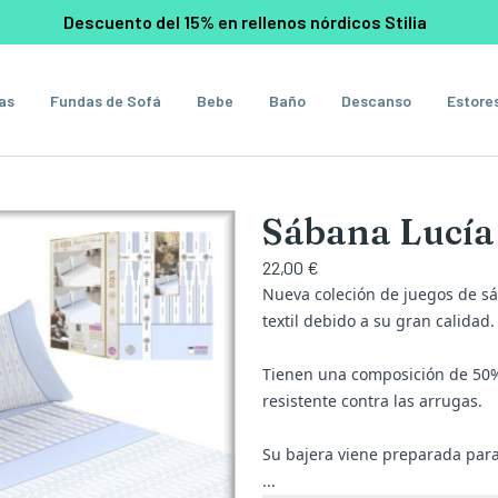
Descuento del 15% en rellenos nórdicos Stilia
as
Fundas de Sofá
Bebe
Baño
Descanso
Estore
Sábana Lucía
22,00 €
Nueva coleción de juegos de sá
textil debido a su gran calidad.
Tienen una composición de 50%
resistente contra las arrugas.
Su bajera viene preparada par
...