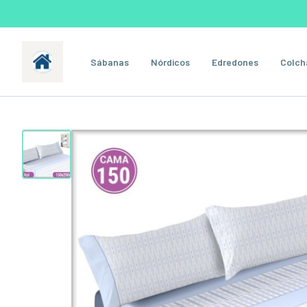
Sábanas
Nórdicos
Edredones
Colch