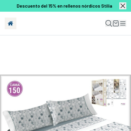
Descuento del 15% en rellenos nórdicos Stilia